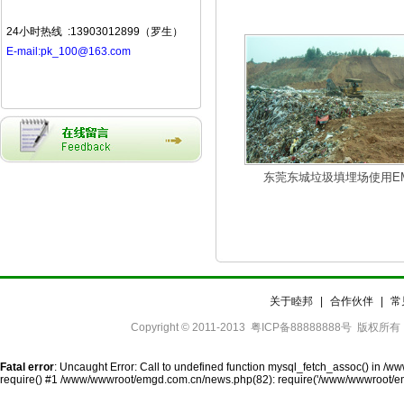
24小时热线 :13903012899（罗生）
E-mail:pk_100@163.com
东莞东城垃圾填埋场使用E
关于睦邦
|
合作伙伴
|
常
Copyright © 2011-2013
粤ICP备88888888号
版权所有
Fatal error
: Uncaught Error: Call to undefined function mysql_fetch_assoc() in 
require() #1 /www/wwwroot/emgd.com.cn/news.php(82): require('/www/wwwroot/em..