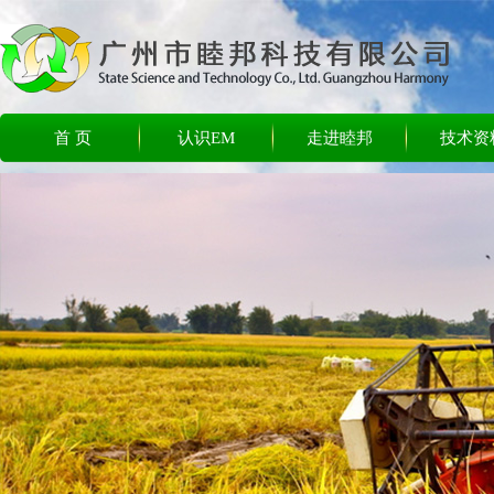
首 页
认识EM
走进睦邦
技术资